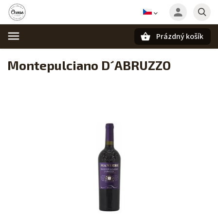
Prázdný košík
Hledat
Montepulciano D´ABRUZZO