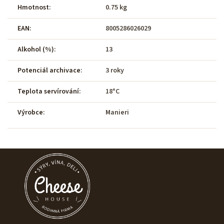
Hmotnost
:
0.75 kg
EAN
:
8005286026029
Alkohol (%)
:
13
Potenciál archivace
:
3 roky
Teplota servírování
:
18°C
Výrobce
:
Manieri