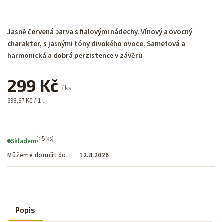
Jasně červená barva s fialovými nádechy. Vínový a ovocný
charakter, s jasnými tóny divokého ovoce. Sametová a
harmonická a dobrá perzistence v závěru
299 Kč
/ ks
398,67 Kč / 1 l
(>5 ks)
Skladem
Můžeme doručit do:
12.8.2026
Popis