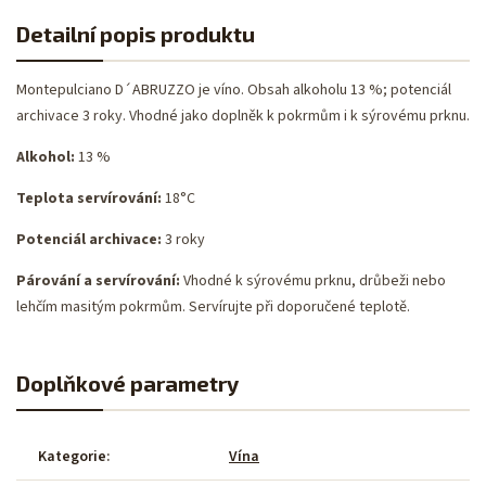
Detailní popis produktu
Montepulciano D´ABRUZZO je víno. Obsah alkoholu 13 %; potenciál
archivace 3 roky. Vhodné jako doplněk k pokrmům i k sýrovému prknu.
Alkohol:
13 %
Teplota servírování:
18°C
Potenciál archivace:
3 roky
Párování a servírování:
Vhodné k sýrovému prknu, drůbeži nebo
lehčím masitým pokrmům. Servírujte při doporučené teplotě.
Doplňkové parametry
Kategorie
:
Vína