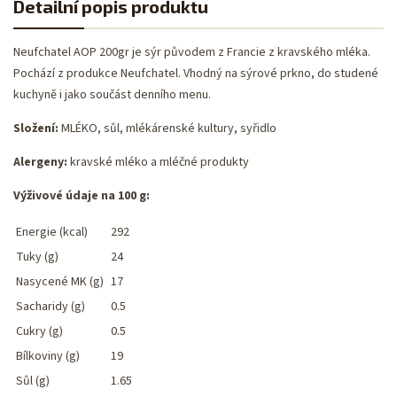
Detailní popis produktu
Neufchatel AOP 200gr je sýr původem z Francie z kravského mléka.
Pochází z produkce Neufchatel. Vhodný na sýrové prkno, do studené
kuchyně i jako součást denního menu.
Složení:
MLÉKO, sůl, mlékárenské kultury, syřidlo
Alergeny:
kravské mléko a mléčné produkty
Výživové údaje na 100 g:
Energie (kcal)
292
Tuky (g)
24
Nasycené MK (g)
17
Sacharidy (g)
0.5
Cukry (g)
0.5
Bílkoviny (g)
19
Sůl (g)
1.65