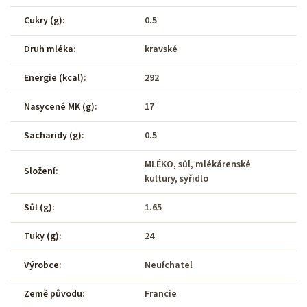
Cukry (g)
:
0.5
Druh mléka
:
kravské
Energie (kcal)
:
292
Nasycené MK (g)
:
17
Sacharidy (g)
:
0.5
MLÉKO, sůl, mlékárenské
Složení
:
kultury, syřidlo
Sůl (g)
:
1.65
Tuky (g)
:
24
Výrobce
:
Neufchatel
Země původu
:
Francie