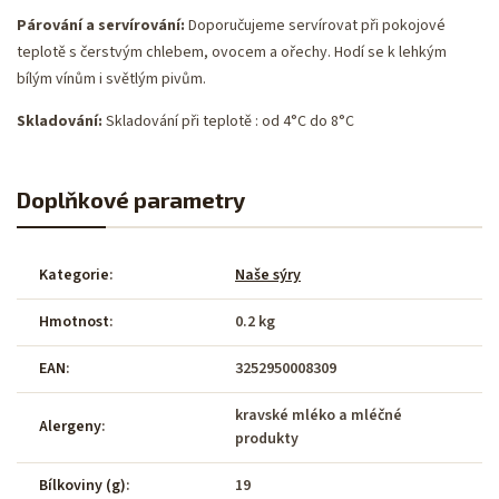
Párování a servírování:
Doporučujeme servírovat při pokojové
teplotě s čerstvým chlebem, ovocem a ořechy. Hodí se k lehkým
bílým vínům i světlým pivům.
Skladování:
Skladování při teplotě : od 4°C do 8°C
Doplňkové parametry
Kategorie
:
Naše sýry
Hmotnost
:
0.2 kg
EAN
:
3252950008309
kravské mléko a mléčné
Alergeny
:
produkty
Bílkoviny (g)
:
19