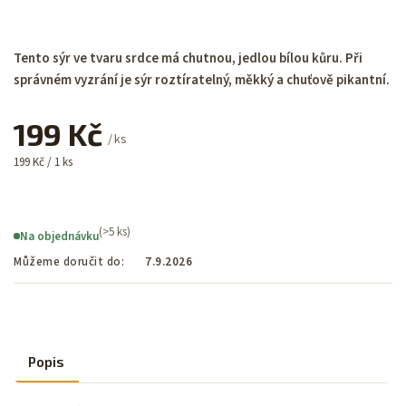
Tento sýr ve tvaru srdce má chutnou, jedlou bílou kůru. Při
správném vyzrání je sýr roztíratelný, měkký a chuťově pikantní.
199 Kč
/ ks
199 Kč / 1 ks
(>5 ks)
Na objednávku
Můžeme doručit do:
7.9.2026
Popis