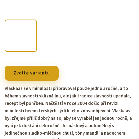
Zvolte variantu
Vlaskaas se v minulosti připravoval pouze jednou ročně, a to
během slavnosti sklizně lnu, ale jak tradice slavnosti upadala,
recept byl pohřben. Naštěstí v roce 2004 došlo při revizi
minulosti beemsterských sýrů k jeho znovuobjevení. Vlaskaas
byl zřejmě příliš dobrý na to, aby se vyráběl jen jednou ročně, a
nyní je k dostání celoročně. Je máslový a poloměkký s
jedinečnou sladko-mléčnou chutí, tóny mandlí a nádechem