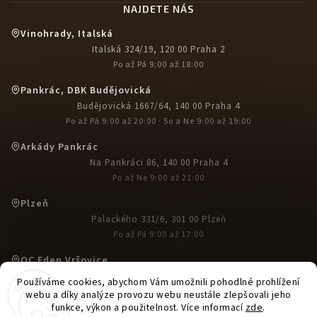
NAJDETE NÁS
Vinohrady, Italská
Italská 324/19, 120 00 Praha 2
Po až Pá 9:00 až 18:00
Pankrác, DBK Budějovická
Budějovická 1667/64, 140 00 Praha 4
Po až Pá 9:00 až 20:00 · So a Ne 9:00 až 19:00
Arkády Pankrác
Na Pankráci 86, 140 00 Praha 4
Po až Ne 9:00 až 21:00
Plzeň
Palackého 331/6, 301 00 Plzeň
Po až Pá 9:00 až 17:00
OC Eden Vršovice
U Slavie 1527, 100 00 Praha 10-Vršovice
Používáme cookies, abychom Vám umožnili pohodlné prohlížení
Po až Ne 9:00 až 21:00
webu a díky analýze provozu webu neustále zlepšovali jeho
funkce, výkon a použitelnost. Více informací
zde
.