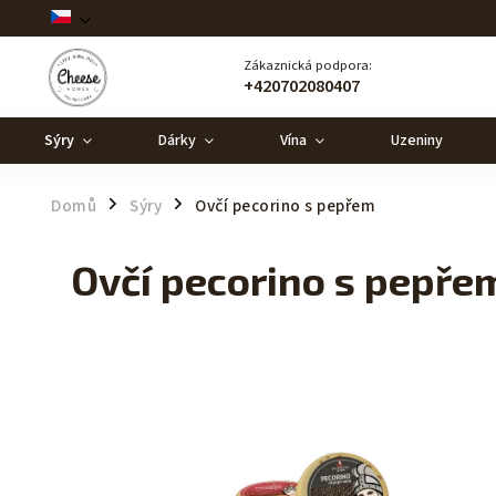
Zákaznická podpora:
+420702080407
Sýry
Dárky
Vína
Uzeniny
Domů
Sýry
Ovčí pecorino s pepřem
/
/
Ovčí pecorino s pepře