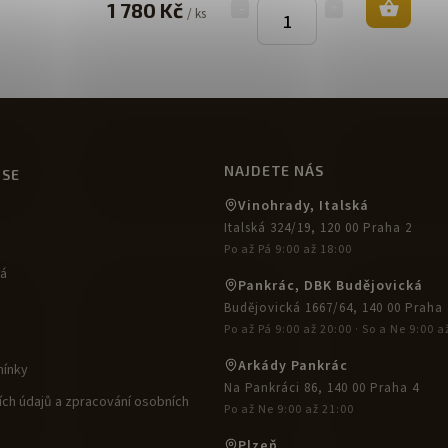
1 780 Kč
/ ks
NAJDETE NÁS
USE
Vinohrady, Italská
Italská 324/19, 120 00 Praha 2
Po až Pá 9:00 až 18:00
ká
Pankrác, DBK Budějovická
Budějovická 1667/64, 140 00 Praha 
Po až Pá 9:00 až 20:00 · So a Ne 9:00 a
Arkády Pankrác
ínky
Na Pankráci 86, 140 00 Praha 4
ch údajů a zpracování osobních
Po až Ne 9:00 až 21:00
Plzeň