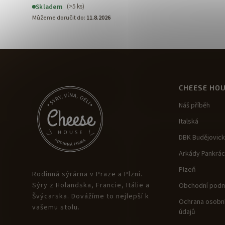
(>5 ks)
Skladem
Můžeme doručit do:
11.8.2026
CHEESE HO
Náš příběh
Italská
DBK Budějovic
Arkády Pankrác
Plzeň
Rodinná sýrárna v Praze a Plzni.
Sýry z Holandska, Francie, Itálie a
Obchodní podm
Švýcarska. Dovážíme to nejlepší k
Ochrana osobní
vašemu stolu.
údajů