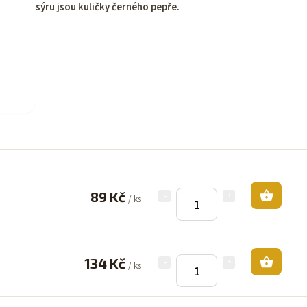
sýru jsou kuličky černého pepře.
89 Kč
/ ks
134 Kč
/ ks