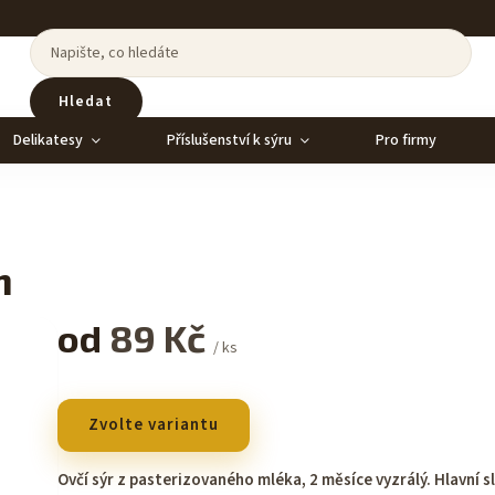
Hledat
Delikatesy
Příslušenství k sýru
Pro firmy
m
od
89 Kč
/ ks
Zvolte variantu
Ovčí sýr z pasterizovaného mléka, 2 měsíce vyzrálý.
Hlavní s