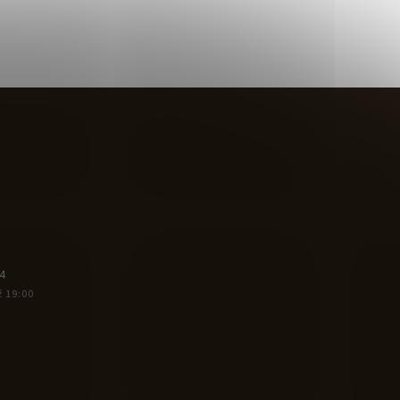
4
ž 19:00