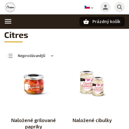
Prázdný košík
Hledat
Citres
Nejprodávanější
Nejlevnější
Nejdražší
Abecedně
Naložené grilované
Naložené cibulky
papriky