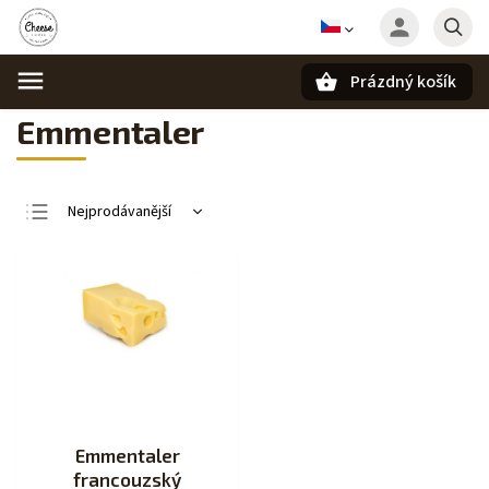
Prázdný košík
Hledat
Emmentaler
Nejprodávanější
Nejlevnější
Nejdražší
Abecedně
Emmentaler
francouzský