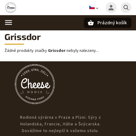
Prázdný košík
Hledat
Grissdor
Žádné produkty značky
Grissdor
nebyly nalezeny...
Rodinná sýrárna v Praze a Plzni. Sýry z
Holandska, Francie, Itálie a Švýcarska.
Dovážíme to nejlepší k vašemu stolu.