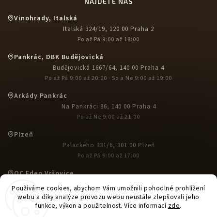
NAJDETE NÁS
Vinohrady, Italská
Italská 324/19, 120 00 Praha 2
Po až Pá 9:00 až 18:00
Pankrác, DBK Budějovická
Budějovická 1667/64, 140 00 Praha 4
Po až Pá 9:00 až 20:00 · So a Ne 9:00 až 19:00
Arkády Pankrác
Na Pankráci 86, 140 00 Praha 4
Po až Ne 9:00 až 21:00
Plzeň
Palackého 331/6, 301 00 Plzeň
Po až Pá 9:00 až 17:00
OC Eden Vršovice
U Slavie 1527, 100 00 Praha 10-Vršovice
Používáme cookies, abychom Vám umožnili pohodlné prohlížení
Po až Ne 9:00 až 21:00
webu a díky analýze provozu webu neustále zlepšovali jeho
funkce, výkon a použitelnost. Více informací
zde
.