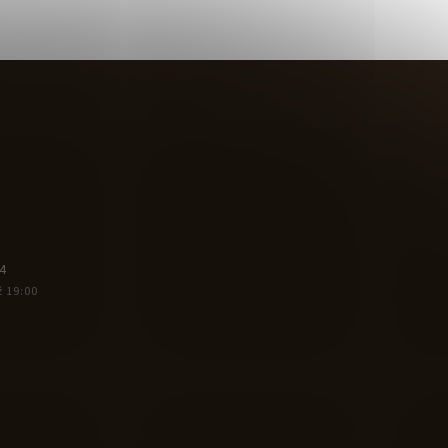
4
ž 19:00