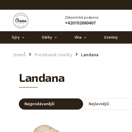
Zákaznická podpora:
+420702080407
Sýry
Dárky
Vína
Uzeniny
Domů
Prodávané značky
Landana
/
/
Landana
Nejprodávanější
Nejlevnější