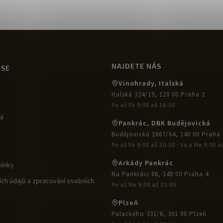
NAJDETE NÁS
USE
Vinohrady, Italská
Italská 324/19, 120 00 Praha 2
Po až Pá 9:00 až 18:00
ká
Pankrác, DBK Budějovická
Budějovická 1667/64, 140 00 Praha 
Po až Pá 9:00 až 20:00 · So a Ne 9:00 a
Arkády Pankrác
ínky
Na Pankráci 86, 140 00 Praha 4
ch údajů a zpracování osobních
Po až Ne 9:00 až 21:00
Plzeň
Palackého 331/6, 301 00 Plzeň