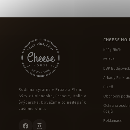
CHEESE HO
Náš příběh
Italská
DBK Budějovic
Arkády Pankrác
Plzeň
Rodinná sýrárna v Praze a Plzni.
Sýry z Holandska, Francie, Itálie a
Obchodní podm
Švýcarska. Dovážíme to nejlepší k
Ochrana osobní
vašemu stolu.
údajů
Reklamace