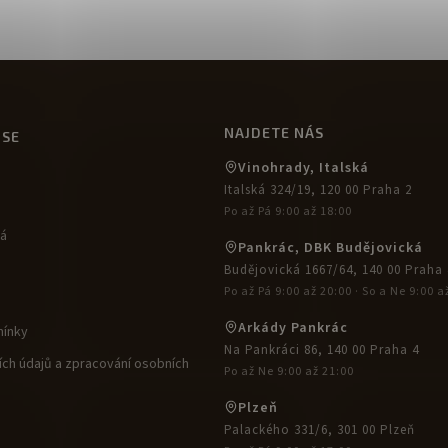
NAJDETE NÁS
USE
Vinohrady, Italská
Italská 324/19, 120 00 Praha 2
Po až Pá 9:00 až 18:00
ká
Pankrác, DBK Budějovická
Budějovická 1667/64, 140 00 Praha 
Po až Pá 9:00 až 20:00 · So a Ne 9:00 a
Arkády Pankrác
ínky
Na Pankráci 86, 140 00 Praha 4
ch údajů a zpracování osobních
Po až Ne 9:00 až 21:00
Plzeň
Palackého 331/6, 301 00 Plzeň