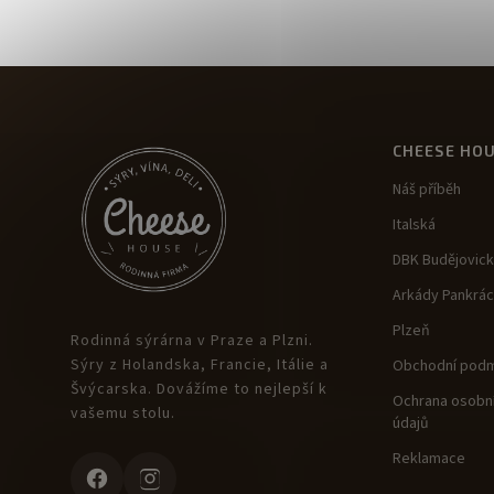
CHEESE HO
Náš příběh
Italská
DBK Budějovic
Arkády Pankrác
Plzeň
Rodinná sýrárna v Praze a Plzni.
Sýry z Holandska, Francie, Itálie a
Obchodní podm
Švýcarska. Dovážíme to nejlepší k
Ochrana osobní
vašemu stolu.
údajů
Reklamace