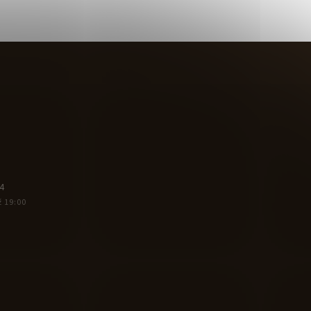
4
ž 19:00