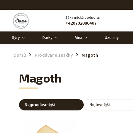
Zákaznická podpora:
+420702080407
Sýry
Dárky
Vína
Uzeniny
Domů
Prodávané značky
Magoth
/
/
Magoth
Nejprodávanější
Nejlevnější