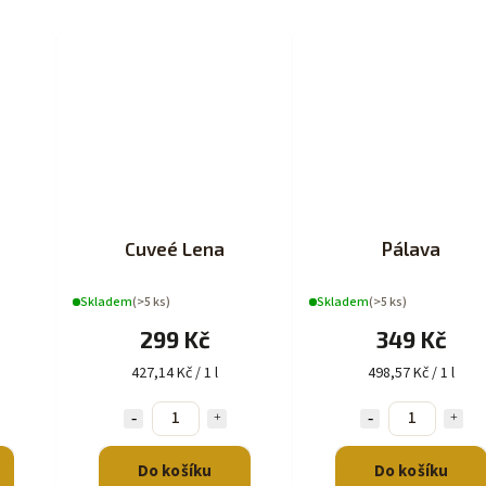
Cuveé Lena
Pálava
Skladem
(>5 ks)
Skladem
(>5 ks)
299 Kč
349 Kč
427,14 Kč / 1 l
498,57 Kč / 1 l
Do košíku
Do košíku