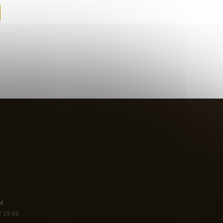
4
ž 19:00