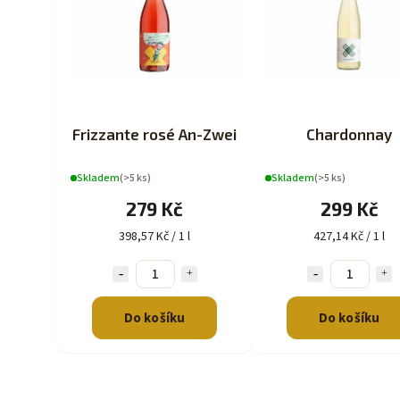
Frizzante rosé An-Zwei
Chardonnay
Skladem
(>5 ks)
Skladem
(>5 ks)
279 Kč
299 Kč
398,57 Kč / 1 l
427,14 Kč / 1 l
Do košíku
Do košíku