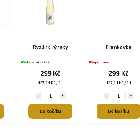
Ryzlink rýnský
Frankovka
Skladem
(>5 ks)
Vyprodáno
299 Kč
299 Kč
427,14 Kč / 1 l
427,14 Kč / 1 l
Do košíku
Do košíku