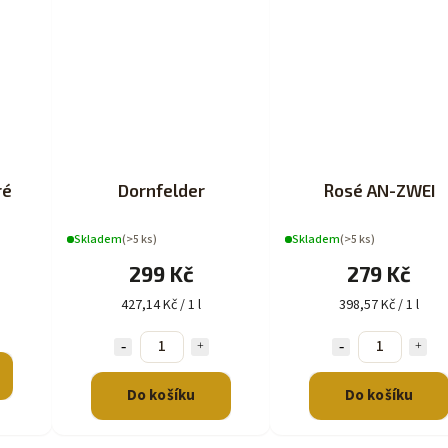
ré
Dornfelder
Rosé AN-ZWEI
Skladem
(>5 ks)
Skladem
(>5 ks)
299 Kč
279 Kč
427,14 Kč / 1 l
398,57 Kč / 1 l
Do košíku
Do košíku