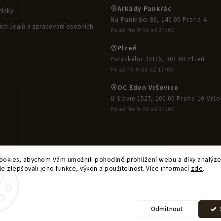
Arkády Pankrác
ínky
Na Pankráci 86, 140 00 Praha 4
ch údajů a zpracování osobních
Po až Ne 9:00 až 21:00
Plzeň
Palackého 331/6, 301 00 Plzeň
Po až Pá 9:00 až 17:00
OC Eden Vršovice
U Slavie 1527, 100 00 Praha 10-Vršo
Po až Ne 9:00 až 21:00
okies, abychom Vám umožnili pohodlné prohlížení webu a díky analýz
e zlepšovali jeho funkce, výkon a použitelnost. Více informací
zde
.
Upravit nastavení cookies
ese House
. Všechna práva vyhrazena.
Vytvořil
Shop
Odmítnout