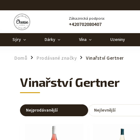
Zákaznická podpora:
+420702080407
Sýry
Dárky
Vína
Uzeniny
Domů
Prodávané značky
Vinařství Gertner
/
/
Vinařství Gertner
Nejprodávanější
Nejlevnější