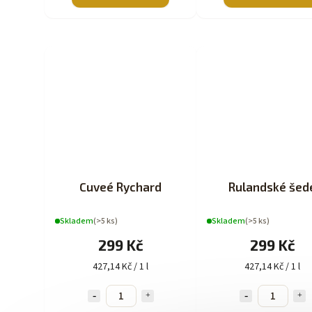
Cuveé Rychard
Rulandské šed
Skladem
(>5 ks)
Skladem
(>5 ks)
299 Kč
299 Kč
427,14 Kč / 1 l
427,14 Kč / 1 l