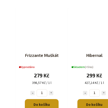
Frizzante Muškát
Hibernal
Vyprodáno
Skladem
(>5 ks)
279 Kč
299 Kč
398,57 Kč / 1 l
427,14 Kč / 1 l
Do košíku
Do košíku