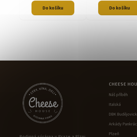
Do košíku
Do košíku
CHEESE HO
Náš příběh
Italská
DBK Budějovic
Arkády Pankrác
Plzeň
Rodinná sýrárna v Praze a Plzni.