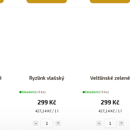
é
Ryzlink vlašský
Veltlínské zelené
Skladem
(>5 ks)
Skladem
(>5 ks)
299 Kč
299 Kč
427,14 Kč / 1 l
427,14 Kč / 1 l