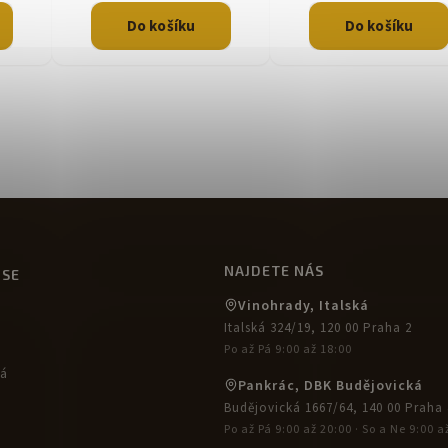
Do košíku
Do košíku
NAJDETE NÁS
USE
Vinohrady, Italská
Italská 324/19, 120 00 Praha 2
Po až Pá 9:00 až 18:00
ká
Pankrác, DBK Budějovická
Budějovická 1667/64, 140 00 Praha 
Po až Pá 9:00 až 20:00 · So a Ne 9:00 a