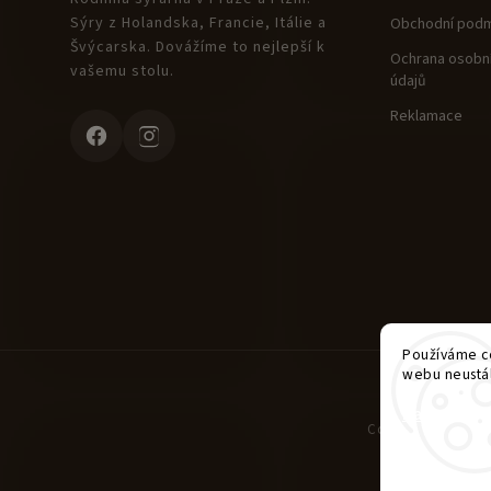
Sýry z Holandska, Francie, Itálie a
Obchodní podm
Švýcarska. Dovážíme to nejlepší k
Ochrana osobní
vašemu stolu.
údajů
Reklamace
Používáme co
webu neustál
Nastavení
Copyright 2026
Che