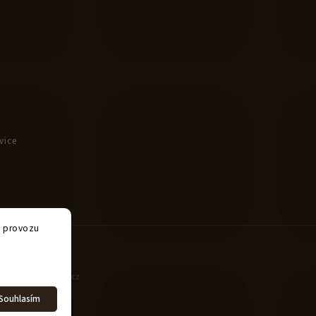
vice
e provozu
tet
| Design
Shoptak.cz
Souhlasím