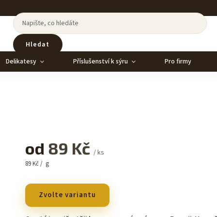
Hledat
Delikatesy
Příslušenství k sýru
Pro firmy
od
89 Kč
/ ks
89 Kč / g
Zvolte variantu