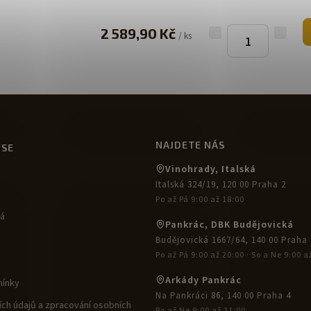
2 589,90 Kč
/ ks
NAJDETE NÁS
USE
Vinohrady, Italská
Italská 324/19, 120 00 Praha 2
Po až Pá 9:00 až 18:00
ká
Pankrác, DBK Budějovická
Budějovická 1667/64, 140 00 Praha 
Po až Pá 9:00 až 20:00 · So a Ne 9:00 a
Arkády Pankrác
ínky
Na Pankráci 86, 140 00 Praha 4
ch údajů a zpracování osobních
Po až Ne 9:00 až 21:00