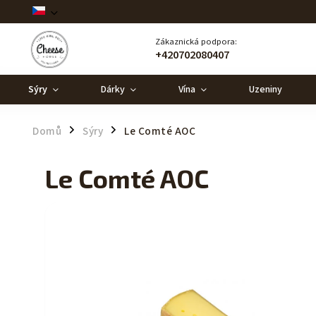
Zákaznická podpora:
+420702080407
Sýry
Dárky
Vína
Uzeniny
Domů
Sýry
Le Comté AOC
/
/
Le Comté AOC