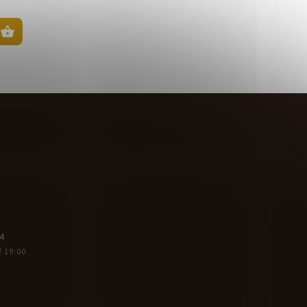
4
ž 19:00