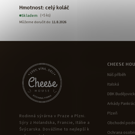
Hmotnost: celý koláč
(>5 ks)
Skladem
Můžeme doručit do:
11.8.2026
CHEESE HO
Náš příběh
Italská
DBK Budějovic
Arkády Pankrác
Plzeň
Rodinná sýrárna v Praze a Plzni.
Sýry z Holandska, Francie, Itálie a
Obchodní podm
Švýcarska. Dovážíme to nejlepší k
Ochrana osobní