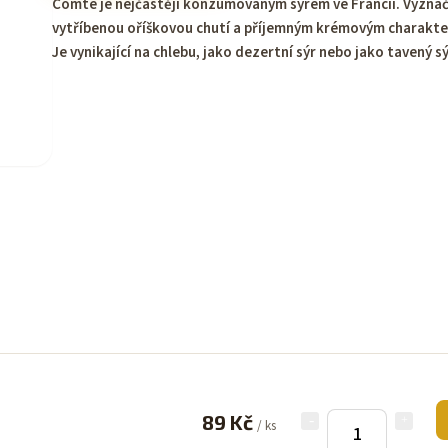
Comté je nejčastěji konzumovaným sýrem ve Francii. Vyznač
vytříbenou oříškovou chutí a příjemným krémovým charakt
Je vynikající na chlebu, jako dezertní sýr nebo jako tavený sý
89 Kč
/ ks