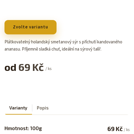
Zvolte variantu
Plátkovatelný holandský smetanový sýr s příchutí kandovaného
ananasu. Příjemně sladká chuť, ideální na sýrový talíř.
od
69 Kč
/ ks
Varianty
Popis
Hmotnost: 100g
69 Kč
/ ks