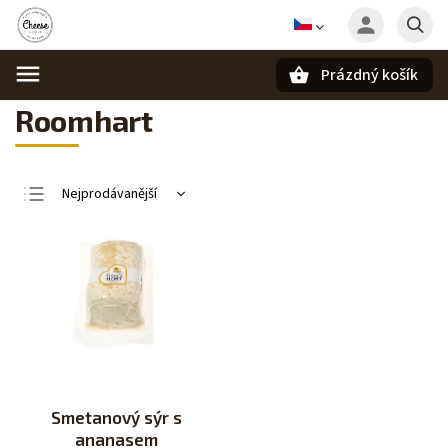
Prázdný košík
Hledat
Roomhart
Nejprodávanější
Nejlevnější
Nejdražší
Abecedně
Smetanový sýr s
ananasem