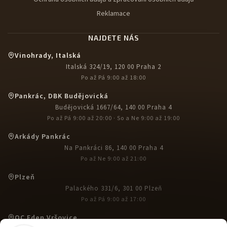
Reklamace
NAJDETE NÁS
Vinohrady, Italská
Italská 324/19, 120 00 Praha 2
Po až Pá 9:00 až 18:00
Pankrác, DBK Budějovická
Budějovická 1667/64, 140 00 Praha 4
Po až Pá 9:00 až 20:00 · So a Ne 9:00 až 19:00
Arkády Pankrác
Na Pankráci 86, 140 00 Praha 4
Po až Ne 9:00 až 21:00
Plzeň
Palackého 331/6, 301 00 Plzeň
Po až Pá 9:00 až 17:00
OC Eden Vršovice