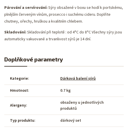
Párování a servírování:
Sýry obsažené v boxu se hodí k portskému,
plnějším červeným vínům, prosecco i suchému cideru. Doplňte
chutney, ořechy, hruškou a kvalitním chlebem.
Skladování:
Skladování při teplotě : od 4°C do 8°C Všechny sýry jsou
automaticky vakuované a trvanlivost sýrů je 14 dní.
Doplňkové parametry
Kategorie
:
Dárková balení sýrů
Hmotnost
:
0.7 kg
obsaženy u jednotlivých
Alergeny
:
produktů
Typ produktu
:
dárkový set