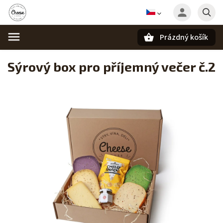
Prázdný košík
Hledat
Sýrový box pro příjemný večer č.2