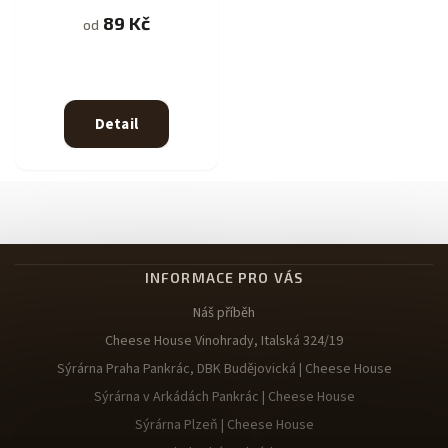
89 Kč
od
Detail
INFORMACE PRO VÁS
Náš příběh
Cheese House Vinohrady, Italská 324/19
Sýrárna Praha Pankrác, DBK Budějovická | Cheese House
Sýrárna v Arkádách Pankrác | Cheese House
Sýrárna Plzeň | Cheese House