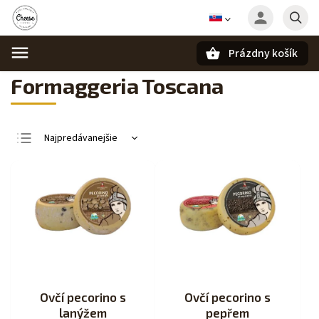
Prázdny košík
Hľadať
Formaggeria Toscana
Najpredávanejšie
Najlacnejšie
Najdrahšie
Abecedne
Ovčí pecorino s
Ovčí pecorino s
lanýžem
pepřem