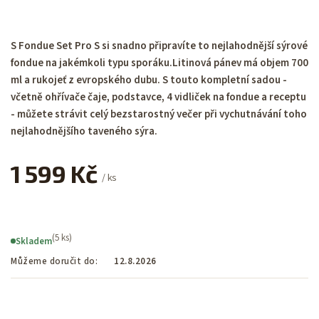
S Fondue Set Pro S si snadno připravíte to nejlahodnější sýrové
fondue na jakémkoli typu sporáku.Litinová pánev má objem 700
ml a rukojeť z evropského dubu. S touto kompletní sadou -
včetně ohřívače čaje, podstavce, 4 vidliček na fondue a receptu
- můžete strávit celý bezstarostný večer při vychutnávání toho
nejlahodnějšího taveného sýra.
1 599 Kč
/ ks
(5 ks)
Skladem
Můžeme doručit do:
12.8.2026