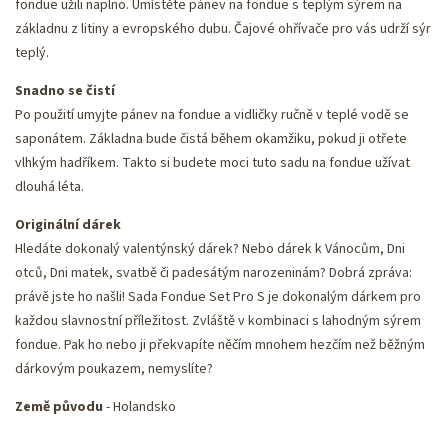
fondue užili naplno. Umístěte pánev na fondue s teplým sýrem na
základnu z litiny a evropského dubu. Čajové ohřívače pro vás udrží sýr
teplý.
Snadno se čistí
Po použití umyjte pánev na fondue a vidličky ručně v teplé vodě se
saponátem. Základna bude čistá během okamžiku, pokud ji otřete
vlhkým hadříkem. Takto si budete moci tuto sadu na fondue užívat
dlouhá léta.
Originální dárek
Hledáte dokonalý valentýnský dárek? Nebo dárek k Vánocům, Dni
otců, Dni matek, svatbě či padesátým narozeninám? Dobrá zpráva:
právě jste ho našli! Sada Fondue Set Pro S je dokonalým dárkem pro
každou slavnostní příležitost. Zvláště v kombinaci s lahodným sýrem
fondue. Pak ho nebo ji překvapíte něčím mnohem hezčím než běžným
dárkovým poukazem, nemyslíte?
Země původu
- Holandsko