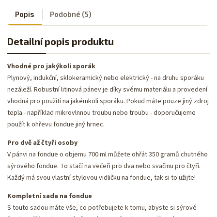
Popis
Podobné (5)
Detailní popis produktu
Vhodné pro jakýkoli sporák
Plynový, indukční, sklokeramický nebo elektrický - na druhu sporáku
nezáleží. Robustní litinová pánev je díky svému materiálu a provedení
vhodná pro použití na jakémkoli sporáku. Pokud máte pouze jiný zdroj
tepla - například mikrovlnnou troubu nebo troubu - doporučujeme
použít k ohřevu fondue jiný hrnec.
Pro dvě až čtyři osoby
V pánvi na fondue o objemu 700 ml můžete ohřát 350 gramů chutného
sýrového fondue. To stačí na večeři pro dva nebo svačinu pro čtyři.
Každý má svou vlastní stylovou vidličku na fondue, tak si to užijte!
Kompletní sada na fondue
S touto sadou máte vše, co potřebujete k tomu, abyste si sýrové