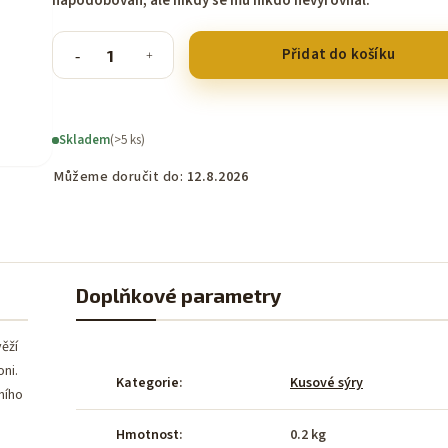
napodobován, ale nikdy se mu nikdo nevyrovnal.
Přidat do košíku
Skladem
(>5 ks)
Můžeme doručit do:
12.8.2026
Doplňkové parametry
ěží
oni.
Kategorie
:
Kusové sýry
ního
Hmotnost
:
0.2 kg