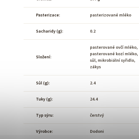
Pasterizace
:
pasterizované mléko
Sacharidy (g)
:
0.2
pasterované ovčí mléko,
pasterované kozí mléko,
Složení
:
sůl, mikrobiální syřidlo,
zákys
Sůl (g)
:
2.4
Tuky (g)
:
24.4
Typ sýru
:
čerstvý
Výrobce
:
Dodoni