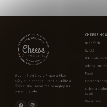
CHEESE HO
Náš příběh
Italská
DBK Budějovic
Arkády Pankrác
Plzeň
Rodinná sýrárna v Praze a Plzni.
Sýry z Holandska, Francie, Itálie a
Obchodní podm
Švýcarska. Dovážíme to nejlepší k
Ochrana osobní
vašemu stolu.
údajů
Reklamace