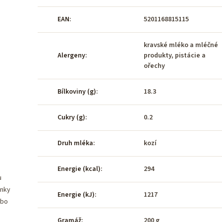
EAN
:
5201168815115
kravské mléko a mléčné
Alergeny
:
produkty, pistácie a
ořechy
Bílkoviny (g)
:
18.3
Cukry (g)
:
0.2
Druh mléka
:
kozí
Energie (kcal)
:
294
u
inky
Energie (kJ)
:
1217
ebo
Gramáž
:
200 g