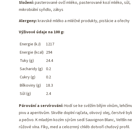
Složení:
pasterované ovčí mléko, pasterované kozí mléko, sůl,
mikrobiální syřidlo, zákys
Alergeny:
kravské mléko a mléčné produkty, pistácie a ořechy
Výživové údaje na 100 g:
Energie (kJ)
1217
Energie (kcal)
294
Tuky (g)
24.4
Sacharidy (g)
0.2
Cukry (g)
0.2
Bílkoviny (g)
18.3
Sůl (g)
2.4
Párování a servírování:
Hodí se ke svěžím bílým vínům, lehčím
pivu a aperitivům. Skvěle doplní rajčata, olivový olej, čerstvé byl
a pečivo. K mladým kozím sýrům sedí Sauvignon Blanc, Veltlín n
růžové vína. Fíky, med a celozrnný chléb dotvoří chuťový profil.