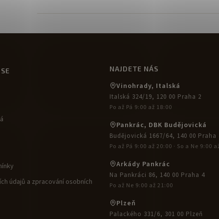
NAJDETE NÁS
USE
Vinohrady, Italská
Italská 324/19, 120 00 Praha 2
Po až Pá 9:00 až 18:00
ká
Pankrác, DBK Budějovická
Budějovická 1667/64, 140 00 Praha 
Po až Pá 9:00 až 20:00 · So a Ne 9:00 a
Arkády Pankrác
ínky
Na Pankráci 86, 140 00 Praha 4
ch údajů a zpracování osobních
Po až Ne 9:00 až 21:00
Plzeň
Palackého 331/6, 301 00 Plzeň