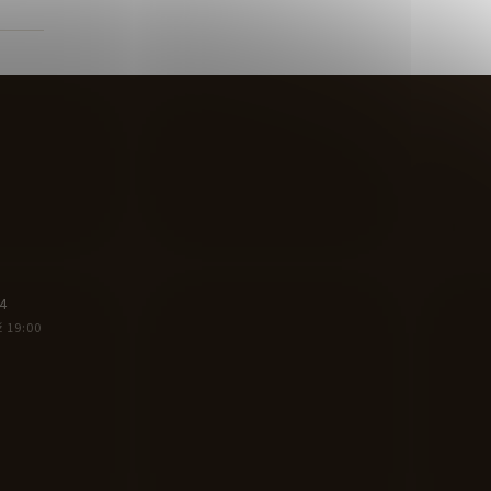
4
ž 19:00