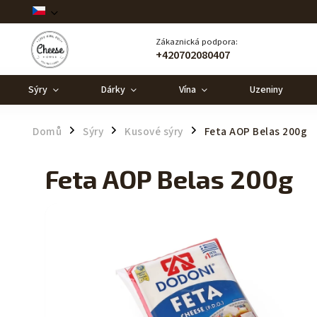
Zákaznická podpora:
+420702080407
Sýry
Dárky
Vína
Uzeniny
Domů
Sýry
Kusové sýry
Feta AOP Belas 200g
/
/
/
Feta AOP Belas 200g