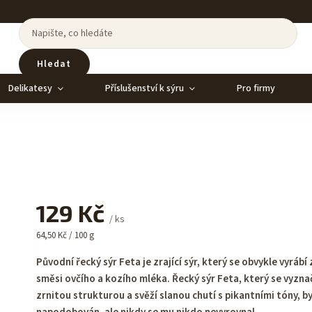
Hledat
Delikatesy
Příslušenství k sýru
Pro firmy
129 Kč
/ ks
64,50 Kč / 100 g
Původní řecký sýr Feta je zrající sýr, který se obvykle vyrábí 
směsi ovčího a kozího mléka. Řecký sýr Feta, který se vyzna
zrnitou strukturou a svěží slanou chutí s pikantními tóny, by