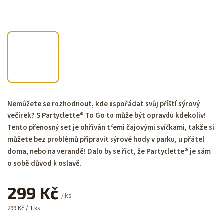
Nemůžete se rozhodnout, kde uspořádat svůj příští sýrový
večírek? S Partyclette® To Go to může být opravdu kdekoliv!
Tento přenosný set je ohříván třemi čajovými svíčkami, takže si
můžete bez problémů připravit sýrové hody v parku, u přátel
doma, nebo na verandě! Dalo by se říct, že Partyclette® je sám
o sobě důvod k oslavě.
299 Kč
/ ks
299 Kč / 1 ks