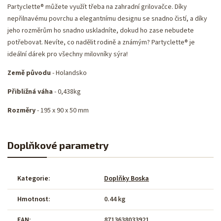
Partyclette® můžete využít třeba na zahradní grilovačce. Díky
nepřilnavému povrchu a elegantnímu designu se snadno čistí, a díky
jeho rozměrům ho snadno uskladníte, dokud ho zase nebudete
potřebovat. Nevíte, co nadělit rodině a známým? Partyclette® je
ideální dárek pro všechny milovníky sýra!
Země původu
- Holandsko
Přibližná váha
- 0,438kg
Rozměry
- 195 x 90 x 50 mm
Doplňkové parametry
Kategorie
:
Doplňky Boska
Hmotnost
:
0.44 kg
EAN
:
8713638033921